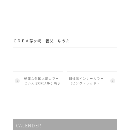
ＣＲＥＡ茅ヶ崎 養父 ゆうた
綺麗な外国人風カラー
個性派インナーカラー
といえばCREA茅ヶ崎♪
（ピンク・レッド・パ
ープル）
CALENDER