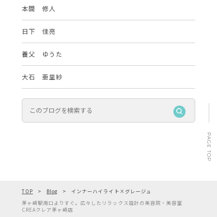
本間 修人
日下 佳亮
養父 ゆうた
大石 亜里紗
PAGE TOP
TOP
Blog
インナーハイライト×グレージュ
茅ヶ崎駅南口よりすぐ。広々したリラックス設計の美容院・美容室
CREAクレア茅ヶ崎店