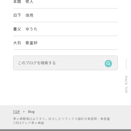
本間 修人
日下 佳亮
養父 ゆうた
大石 亜里紗
PAGE TOP
TOP
Blog
茅ヶ崎駅南口よりすぐ。広々したリラックス設計の美容院・美容室
CREAクレア茅ヶ崎店