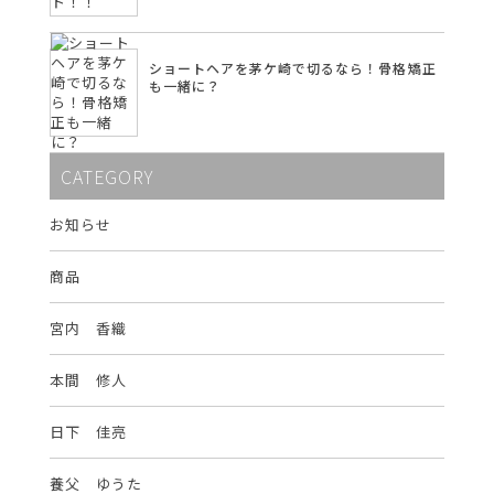
ショートヘアを茅ケ崎で切るなら！骨格矯正
も一緒に？
CATEGORY
お知らせ
商品
宮内 香織
本間 修人
日下 佳亮
養父 ゆうた