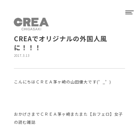
CREAでオリジナルの外国人風
に！！！
2017.3.13
こんにちはＣＲＥＡ茅ヶ崎の山田優大です(゜_゜)
おかげさまでＣＲＥＡ茅ヶ崎またまた【おフェロ】女子
の読む雑誌