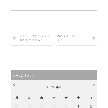
7-10Ｌｖからアッシュ
春のイメージチェン
系のお色にすると
ジ！
CALENDER
2026
年
8
月
火
水
木
金
土
日
27
28
29
30
31
1
2