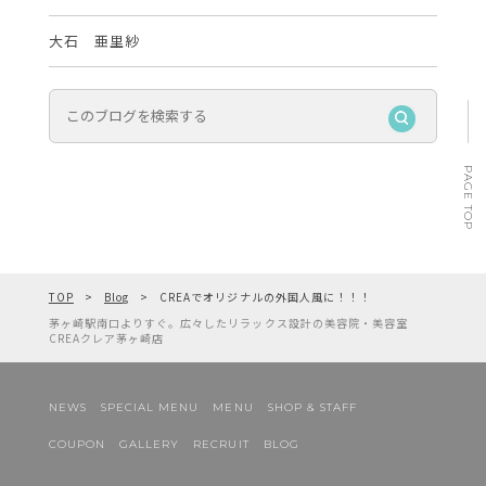
大石 亜里紗
PAGE TOP
TOP
Blog
CREAでオリジナルの外国人風に！！！
茅ヶ崎駅南口よりすぐ。広々したリラックス設計の美容院・美容室
CREAクレア茅ヶ崎店
NEWS
SPECIAL MENU
MENU
SHOP & STAFF
COUPON
GALLERY
RECRUIT
BLOG