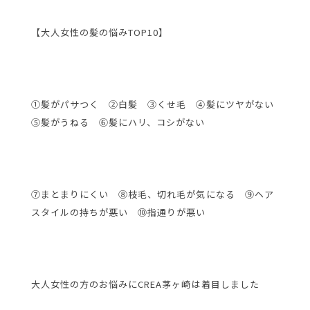
【大人女性の髪の悩みTOP10】
①髪がパサつく ②白髪 ③くせ毛 ④髪にツヤがない
⑤髪がうねる ⑥髪にハリ、コシがない
⑦まとまりにくい ⑧枝毛、切れ毛が気になる ⑨ヘア
スタイルの持ちが悪い ⑩指通りが悪い
大人女性の方のお悩みにCREA茅ヶ崎は着目しました