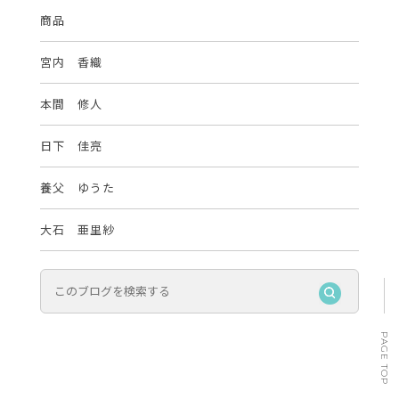
商品
宮内 香織
本間 修人
日下 佳亮
養父 ゆうた
大石 亜里紗
PAGE TOP