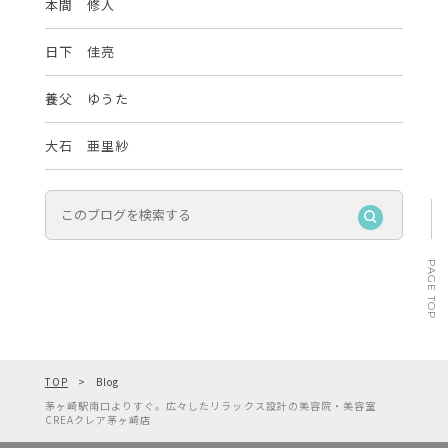
本間 修人
日下 佳亮
養父 ゆうた
大石 亜里紗
PAGE TOP
TOP
Blog
茅ヶ崎駅南口よりすぐ。広々したリラックス設計の美容院・美容室
CREAクレア茅ヶ崎店